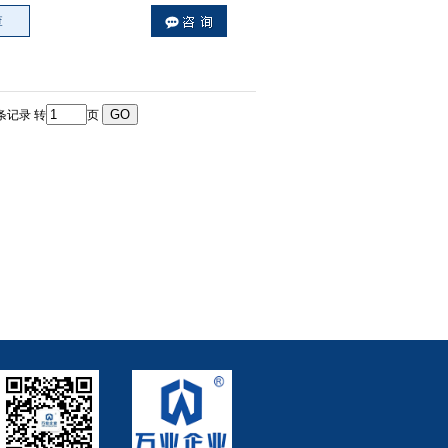
查
2条记录 转
页