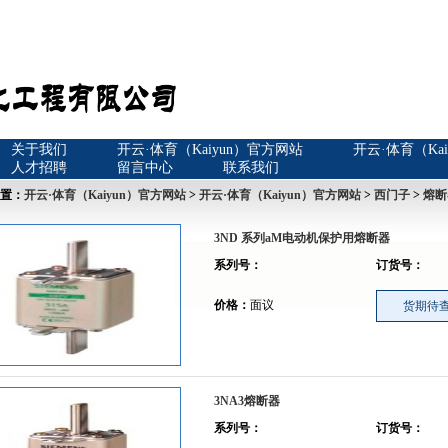
关于我们
开云·体育（Kaiyun）官方网站
开云·体育（Ka
人才招聘
留言中心
联系我们
置：
开云·体育（Kaiyun）官方网站
>
开云·体育（Kaiyun）官方网站
>
西门子
>
熔断
3ND 系列aM电动机保护用熔断器
系列号：
订货号：
价格：
面议
货期待
3NA3熔断器
系列号：
订货号：