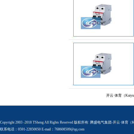
开云·体育（Kai
Copyright 2003 -2018 TSheng All Rights Reserved 版权所有:
腾盛电气集团-开云·体育（Ka
联系电话：0591-22850050 E-mail：768608509@qq.com