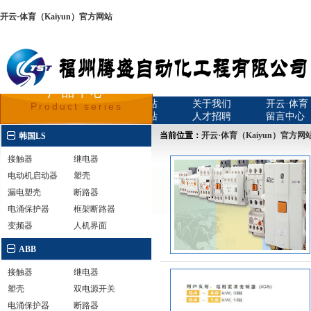
开云·体育（Kaiyun）官方网站
产品中心
开云·体育（Kaiyun）官方网站
关于我们
开云·体育
Product series
开云·体育（Kaiyun）官方网站
人才招聘
留言中心
当前位置：
开云·体育（Kaiyun）官方网
韩国LS
接触器
继电器
电动机启动器
塑壳
漏电塑壳
断路器
电涌保护器
框架断路器
变频器
人机界面
ABB
接触器
继电器
塑壳
双电源开关
电涌保护器
断路器