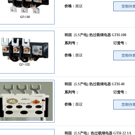
价格：
面议
货期待
韩国（LS产电) 热过载继电器 GTH-100
系列号：
订货号：
价格：
面议
货期待
韩国（LS产电) 热过载继电器 GTH-40
系列号：
订货号：
价格：
面议
货期待
韩国（LS产电）热过载继电器 GTH-22 1A