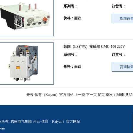
系列号：
订货号：
价格：
面议
货期待
韩国（LS产电）接触器 GMC-100 220V
系列号：
订货号：
价格：
面议
货期待
开云·体育（Kaiyun）官方网站
上一页
下一页
尾页
页次：2/6页 共3
 版权所有:
腾盛电气集团-开云·体育（Kaiyun）官方网站
com