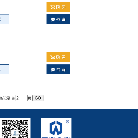
查
查
5条记录 转
页