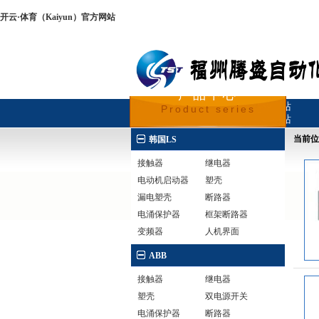
开云·体育（Kaiyun）官方网站
产品中心
开云·体育（Kaiyun）官方网站
Product series
开云·体育（Kaiyun）官方网站
当前位
韩国LS
接触器
继电器
电动机启动器
塑壳
漏电塑壳
断路器
电涌保护器
框架断路器
变频器
人机界面
ABB
接触器
继电器
塑壳
双电源开关
电涌保护器
断路器