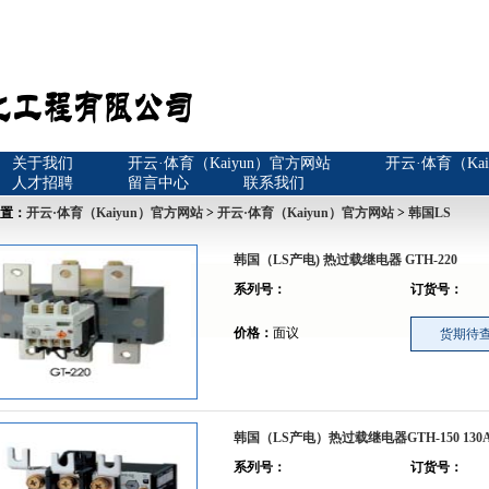
关于我们
开云·体育（Kaiyun）官方网站
开云·体育（Ka
人才招聘
留言中心
联系我们
置：
开云·体育（Kaiyun）官方网站
>
开云·体育（Kaiyun）官方网站
>
韩国LS
韩国（LS产电) 热过载继电器 GTH-220
系列号：
订货号：
价格：
面议
货期待
韩国（LS产电）热过载继电器GTH-150 130
系列号：
订货号：