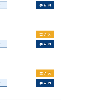
查
查
查