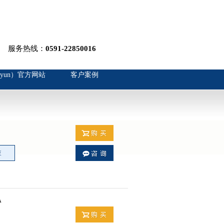
服务热线：
0591-22850016
iyun）官方网站
客户案例
查
A