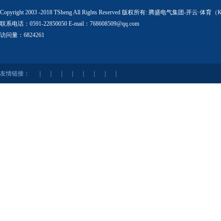
Copyright 2003 -2018 TSheng All Rights Reserved 版权所有:
腾盛电气集团-开云·体育（Ka
联系电话：0591-22850050 E-mail：768608509@qq.com
访问量：6824261
友情链接：
|
|
|
|
|
|
|
|