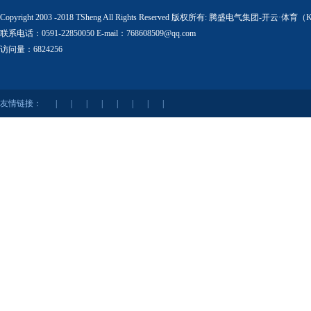
Copyright 2003 -2018 TSheng All Rights Reserved 版权所有:
腾盛电气集团-开云·体育（Ka
联系电话：0591-22850050 E-mail：768608509@qq.com
访问量：6824256
友情链接：
|
|
|
|
|
|
|
|