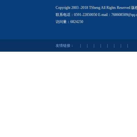
Copyright 2003 -2018 TSheng All Rights Reserved
联系电话：0591-22850050 E-mail：768608509@qq.
访问量：6824250
友情链接：
|
|
|
|
|
|
|
|