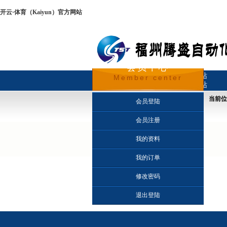
开云·体育（Kaiyun）官方网站
会员中心
开云·体育（Kaiyun）官方网站
Member center
开云·体育（Kaiyun）官方网站
当前位
会员登陆
会员注册
我的资料
我的订单
修改密码
退出登陆