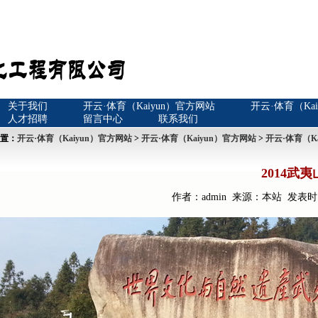
关于我们
开云·体育（Kaiyun）官方网站
开云·体育（Ka
人才招聘
留言中心
联系我们
置：
开云·体育（Kaiyun）官方网站
>
开云·体育（Kaiyun）官方网站
>
开云·体育（K
2014武
作者：admin 来源：本站 发表时间：20