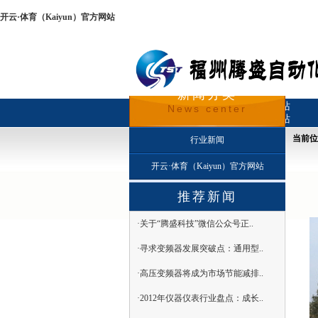
开云·体育（Kaiyun）官方网站
新闻分类
开云·体育（Kaiyun）官方网站
News center
开云·体育（Kaiyun）官方网站
当前位
行业新闻
开云·体育（Kaiyun）官方网站
推荐新闻
·关于“腾盛科技”微信公众号正..
·寻求变频器发展突破点：通用型..
·高压变频器将成为市场节能减排..
·2012年仪器仪表行业盘点：成长..