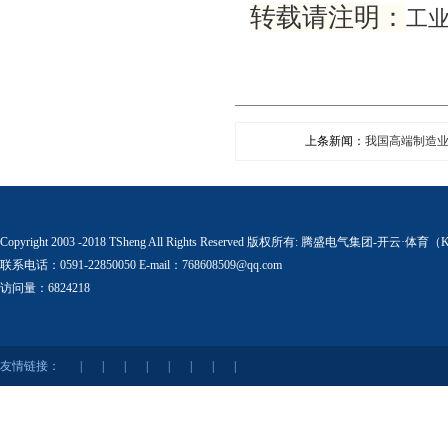
转载请注明：
工
上条新闻：
我国高端制造
Copyright 2003 -2018 TSheng All Rights Reserved 版权所有:
腾盛电气集团-开云·体育（Ka
联系电话：0591-22850050 E-mail：768608509@qq.com
访问量：6824218
友情链接：
|
|
|
|
|
|
|
|