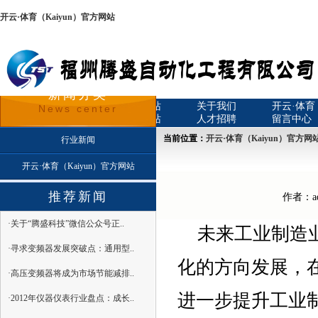
开云·体育（Kaiyun）官方网站
新闻分类
开云·体育（Kaiyun）官方网站
关于我们
开云·体育
News center
开云·体育（Kaiyun）官方网站
人才招聘
留言中心
当前位置：
开云·体育（Kaiyun）官方网
行业新闻
开云·体育（Kaiyun）官方网站
推荐新闻
作者：ad
·关于“腾盛科技”微信公众号正..
未来工业制造业
·寻求变频器发展突破点：通用型..
化的方向发展，在
·高压变频器将成为市场节能减排..
进一步提升工业
·2012年仪器仪表行业盘点：成长..