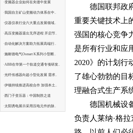
·变频器企业如何在夹缝中发展
德国联邦政府制
·我国自主矿山变频动力体系在中..
重要关键技术上
·仪器仪表行业六大重点发展领域..
强国的核心竞争
·高压变频器退出无序进程 开启节..
·自动化解决方案助力拓展高端行..
是所有行业和应
·施耐德电气Osmart K系列小型断..
2020》的计划
·ABB在华第一个轨道交通专项研发..
了雄心勃勃的目
·光纤传感器向超小型化发展 需求..
·伊顿持续推进高校合作 加强本土..
理融合式生产系
·西门子变压器：中国制胜之道
德国机械设备制
·太阳诱电展示采用压电元件的脉..
负责人莱纳·格拉
路，以前人们必