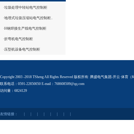
·垃圾处理中转站电气控制柜
·地埋式垃圾压缩站电气控制柜..
·H钢焊接生产线电气控制柜
·折弯机电气控制柜
·压型机设备电气控制柜
Copyright 2003 -2018 TSheng All Rights Reserved 版权所有:
腾盛电气集团-开云·体育（Ka
联系电话：0591-22850050 E-mail：768608509@qq.com
访问量：6824129
友情链接：
|
|
|
|
|
|
|
|